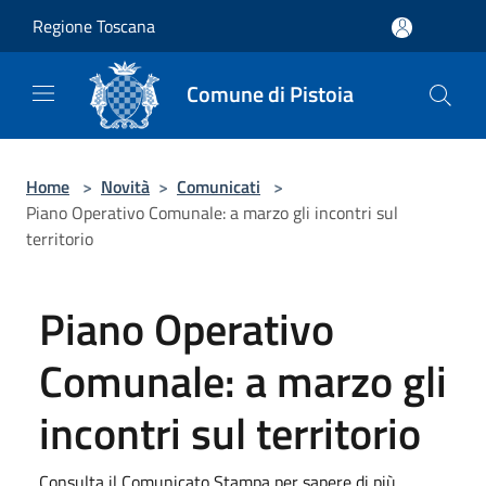
Salta al contenuto principale
Regione Toscana
Comune di Pistoia
Home
>
Novità
>
Comunicati
>
Piano Operativo Comunale: a marzo gli incontri sul
territorio
Piano Operativo
Comunale: a marzo gli
incontri sul territorio
Consulta il Comunicato Stampa per sapere di più