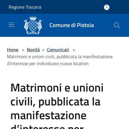
Salta al contenuto principale
Regione Toscana
Comune di Pistoia
Home
>
Novità
>
Comunicati
>
Matrimoni e unioni civili, pubblicata la manifestazione
d’interesse per individuare nuove location
Matrimoni e unioni
civili, pubblicata la
manifestazione
d’interesse per