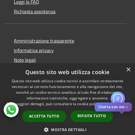
Leggi le FAQ
Richiesta assistenza
Amministrazione trasparente
Informativa privacy
Note legali
×
Dichiarazione di accessibilità
Questo sito web utilizza cookie
Questo sito web utilizza cookie tecnici e assimilati strettamente
necessari al corretto funzionamento e alla navigazione del sito,
nonché un cookie tecnico analitico al solo fine di elaborare
informazioni statistiche, aggregate e anonime.
RSS
Copyright © 2026 • Comune di
Per maggiori dettagli, può consultare la cookie policy al seguente
link
Accessibilità
Pistoia • Powered by
✕
Chatta con me
Privacy
Municipium
Accesso
•
RIFIUTA TUTTO
ACCETTA TUTTO
Cookie
redazione
Mappa del sito
MOSTRA DETTAGLI