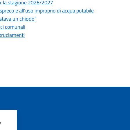
 per la stagione 2026/2027
o spreco e all’uso improprio di acqua potabile
astava un chiodo"
fici comunali
bbruciamenti
?