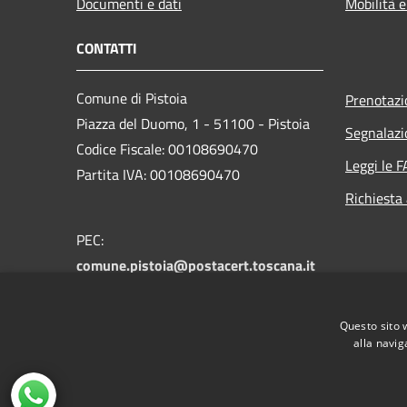
Documenti e dati
Mobilità e
CONTATTI
Comune di Pistoia
Prenotaz
Piazza del Duomo, 1 - 51100 - Pistoia
Segnalazi
Codice Fiscale: 00108690470
Leggi le 
Partita IVA: 00108690470
Richiesta
PEC:
comune.pistoia@postacert.toscana.it
Centralino Unico:
0573 3711
Numero verde PistoiaInforma:
800 012
Questo sito 
146
alla navig