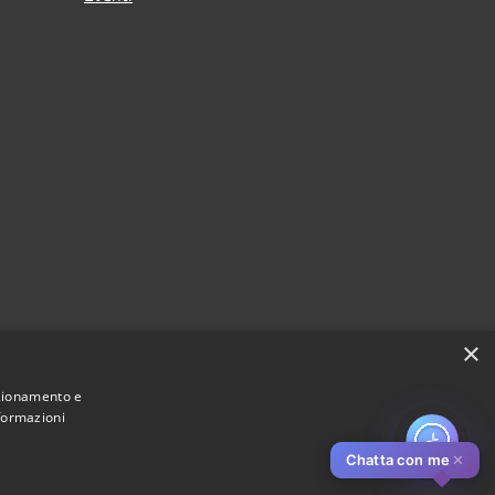
×
nzionamento e
nformazioni
Chatta con me
✕