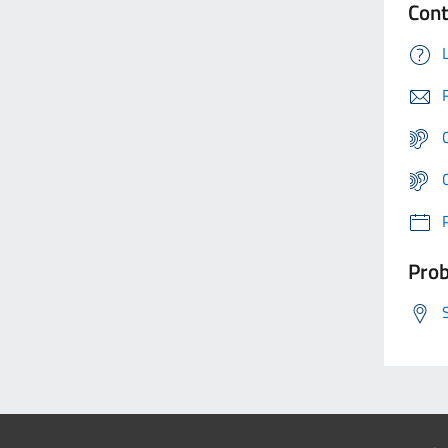
Cont
Prob