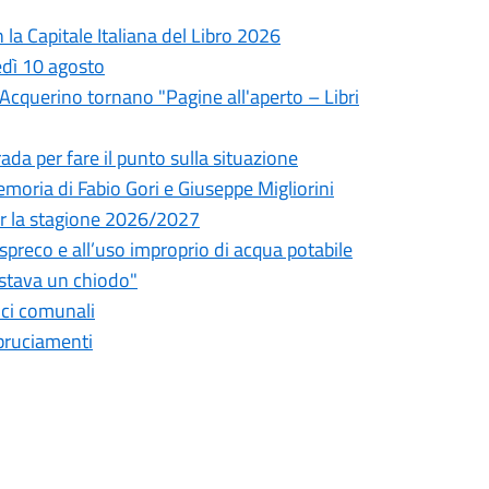
la Capitale Italiana del Libro 2026
edì 10 agosto
l'Acquerino tornano "Pagine all'aperto – Libri
da per fare il punto sulla situazione
oria di Fabio Gori e Giuseppe Migliorini
 per la stagione 2026/2027
o spreco e all’uso improprio di acqua potabile
astava un chiodo"
fici comunali
bbruciamenti