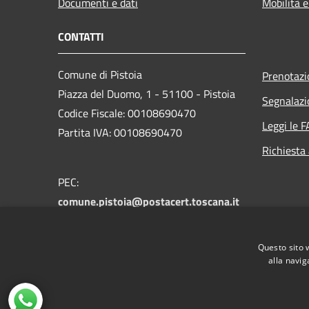
Documenti e dati
Mobilità e
CONTATTI
Comune di Pistoia
Prenotaz
Piazza del Duomo, 1 - 51100 - Pistoia
Segnalazi
Codice Fiscale: 00108690470
Leggi le 
Partita IVA: 00108690470
Richiesta
PEC:
comune.pistoia@postacert.toscana.it
Centralino Unico:
0573 3711
Numero verde PistoiaInforma:
800 012
Questo sito 
146
alla navig