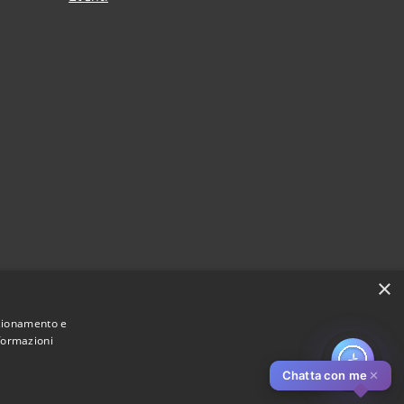
×
nzionamento e
nformazioni
Chatta con me
✕