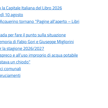
la Capitale Italiana del Libro 2026
edì 10 agosto
l'Acquerino tornano "Pagine all'aperto – Libri
da per fare il punto sulla situazione
oria di Fabio Gori e Giuseppe Migliorini
 per la stagione 2026/2027
o spreco e all’uso improprio di acqua potabile
astava un chiodo"
fici comunali
bbruciamenti