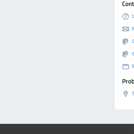
Cont
Prob