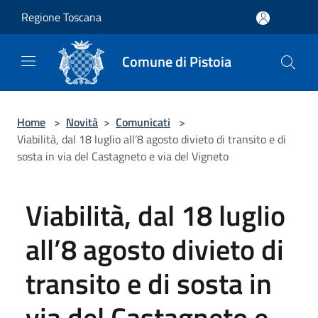
Salta al contenuto principale
Regione Toscana
Comune di Pistoia
Home
>
Novità
>
Comunicati
>
Viabilità, dal 18 luglio all’8 agosto divieto di transito e di
sosta in via del Castagneto e via del Vigneto
Viabilità, dal 18 luglio
all’8 agosto divieto di
transito e di sosta in
via del Castagneto e