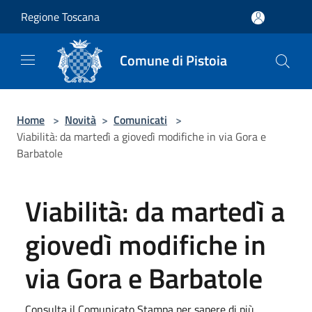
Salta al contenuto principale
Regione Toscana
Comune di Pistoia
Home
>
Novità
>
Comunicati
>
Viabilità: da martedì a giovedì modifiche in via Gora e
Barbatole
Viabilità: da martedì a
giovedì modifiche in
via Gora e Barbatole
Consulta il Comunicato Stampa per sapere di più