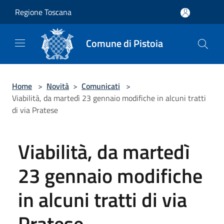
Salta al contenuto principale
Regione Toscana
Comune di Pistoia
Home
>
Novità
>
Comunicati
>
Viabilità, da martedì 23 gennaio modifiche in alcuni tratti
di via Pratese
Viabilità, da martedì
23 gennaio modifiche
in alcuni tratti di via
Pratese