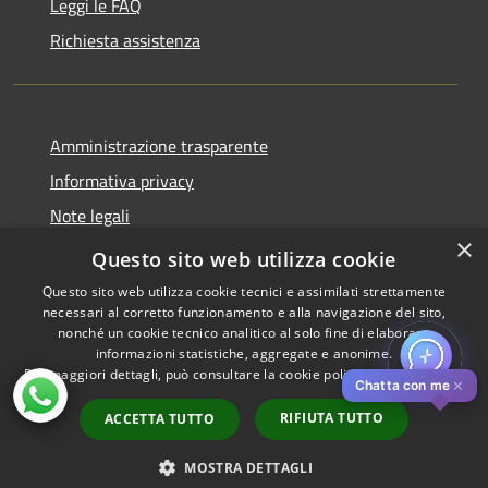
Leggi le FAQ
Richiesta assistenza
Amministrazione trasparente
Informativa privacy
Note legali
×
Dichiarazione di accessibilità
Questo sito web utilizza cookie
Questo sito web utilizza cookie tecnici e assimilati strettamente
necessari al corretto funzionamento e alla navigazione del sito,
nonché un cookie tecnico analitico al solo fine di elaborare
informazioni statistiche, aggregate e anonime.
RSS
Copyright © 2026 • Comune di
Per maggiori dettagli, può consultare la cookie policy al seguente
link
Accessibilità
Pistoia • Powered by
✕
Chatta con me
Privacy
Municipium
Accesso
•
RIFIUTA TUTTO
ACCETTA TUTTO
Cookie
redazione
Mappa del sito
MOSTRA DETTAGLI