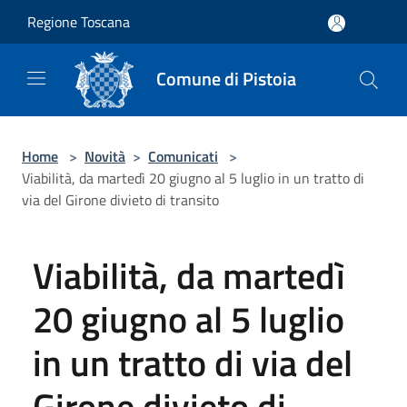
Salta al contenuto principale
Regione Toscana
Comune di Pistoia
Home
>
Novità
>
Comunicati
>
Viabilità, da martedì 20 giugno al 5 luglio in un tratto di
via del Girone divieto di transito
Viabilità, da martedì
20 giugno al 5 luglio
in un tratto di via del
Girone divieto di