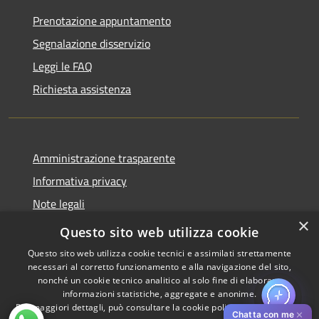
Prenotazione appuntamento
Segnalazione disservizio
Leggi le FAQ
Richiesta assistenza
Amministrazione trasparente
Informativa privacy
Note legali
×
Dichiarazione di accessibilità
Questo sito web utilizza cookie
Questo sito web utilizza cookie tecnici e assimilati strettamente
necessari al corretto funzionamento e alla navigazione del sito,
nonché un cookie tecnico analitico al solo fine di elaborare
informazioni statistiche, aggregate e anonime.
RSS
Copyright © 2026 • Comune di
Per maggiori dettagli, può consultare la cookie policy al seguente
link
Accessibilità
Pistoia • Powered by
✕
Chatta con me