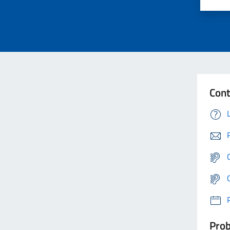
Cont
Prob