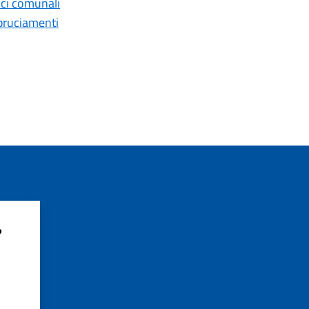
fici comunali
bbruciamenti
?