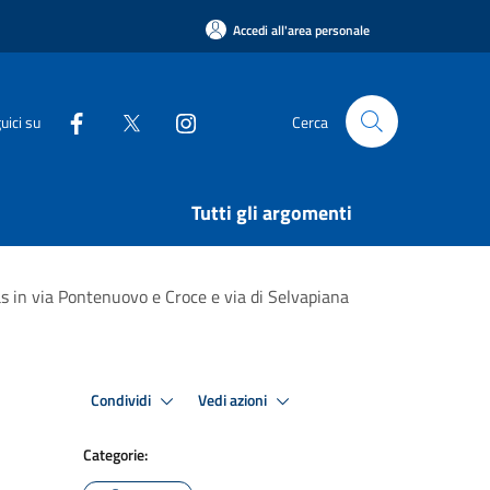
Accedi all'area personale
uici su
Cerca
Tutti gli argomenti
gas in via Pontenuovo e Croce e via di Selvapiana
Condividi
Vedi azioni
Categorie: