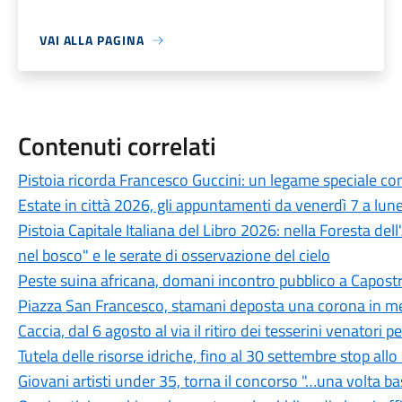
VAI ALLA PAGINA
Contenuti correlati
Pistoia ricorda Francesco Guccini: un legame speciale con 
Estate in città 2026, gli appuntamenti da venerdì 7 a lun
Pistoia Capitale Italiana del Libro 2026: nella Foresta del
nel bosco" e le serate di osservazione del cielo
Peste suina africana, domani incontro pubblico a Capostra
Piazza San Francesco, stamani deposta una corona in mem
Caccia, dal 6 agosto al via il ritiro dei tesserini venatori
Tutela delle risorse idriche, fino al 30 settembre stop all
Giovani artisti under 35, torna il concorso "…una volta b