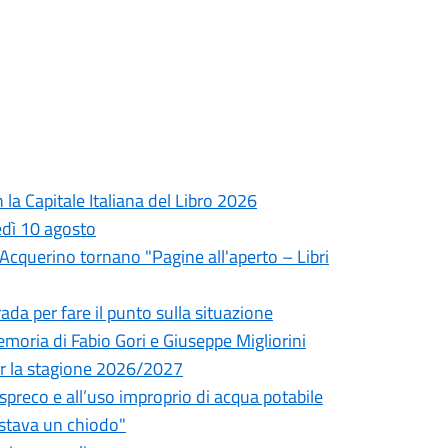
la Capitale Italiana del Libro 2026
edì 10 agosto
l'Acquerino tornano "Pagine all'aperto – Libri
da per fare il punto sulla situazione
oria di Fabio Gori e Giuseppe Migliorini
 per la stagione 2026/2027
o spreco e all’uso improprio di acqua potabile
astava un chiodo"