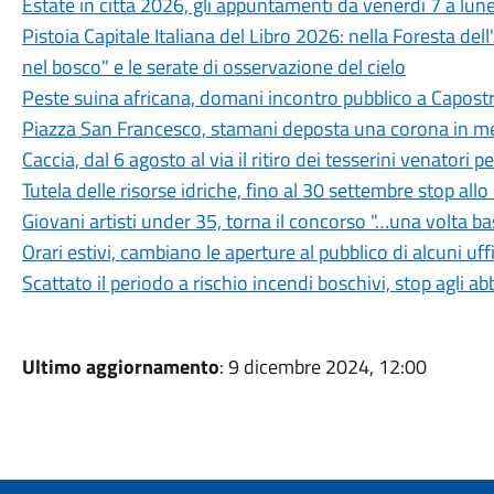
Estate in città 2026, gli appuntamenti da venerdì 7 a lun
Pistoia Capitale Italiana del Libro 2026: nella Foresta del
nel bosco" e le serate di osservazione del cielo
Peste suina africana, domani incontro pubblico a Capostra
Piazza San Francesco, stamani deposta una corona in mem
Caccia, dal 6 agosto al via il ritiro dei tesserini venatori
Tutela delle risorse idriche, fino al 30 settembre stop all
Giovani artisti under 35, torna il concorso "…una volta b
Orari estivi, cambiano le aperture al pubblico di alcuni uf
Scattato il periodo a rischio incendi boschivi, stop agli a
Ultimo aggiornamento
: 9 dicembre 2024, 12:00