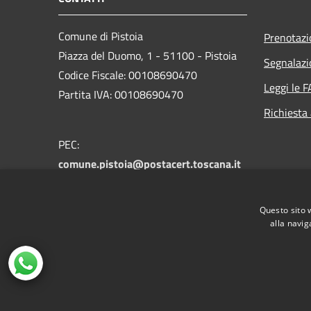
Comune di Pistoia
Prenotaz
Piazza del Duomo, 1 - 51100 - Pistoia
Segnalazi
Codice Fiscale: 00108690470
Leggi le 
Partita IVA: 00108690470
Richiesta
PEC:
comune.pistoia@postacert.toscana.it
Centralino Unico:
0573 3711
Numero verde PistoiaInforma:
800 012
Questo sito 
146
alla navig
RSS
Accessibilità
Privacy
Cookie
Mappa de