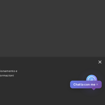
×
nzionamento e
nformazioni
Chatta con me
✕
Municipium
Accesso redazione
di Pistoia • Powered by
•