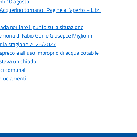
edì 10 agosto
l'Acquerino tornano "Pagine all'aperto – Libri
da per fare il punto sulla situazione
oria di Fabio Gori e Giuseppe Migliorini
 per la stagione 2026/2027
o spreco e all’uso improprio di acqua potabile
astava un chiodo"
fici comunali
bbruciamenti