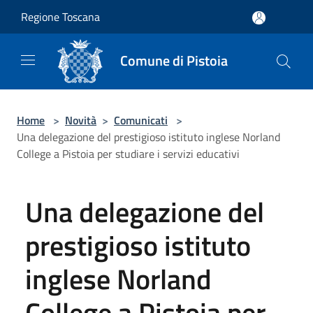
Salta al contenuto principale
Regione Toscana
Comune di Pistoia
Home
>
Novità
>
Comunicati
>
Una delegazione del prestigioso istituto inglese Norland
College a Pistoia per studiare i servizi educativi
Una delegazione del
prestigioso istituto
inglese Norland
College a Pistoia per