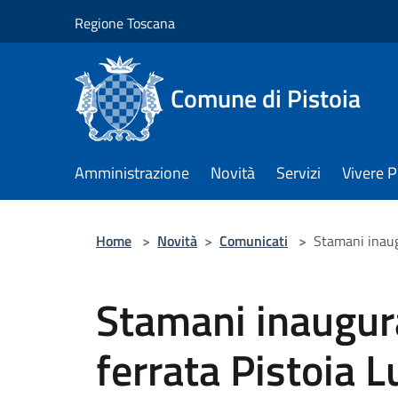
Salta al contenuto principale
Regione Toscana
Comune di Pistoia
Amministrazione
Novità
Servizi
Vivere P
Home
>
Novità
>
Comunicati
>
Stamani inaug
Stamani inaugur
ferrata Pistoia L