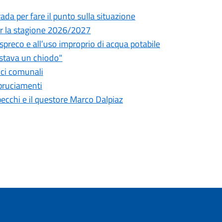
da per fare il punto sulla situazione
 per la stagione 2026/2027
o spreco e all’uso improprio di acqua potabile
astava un chiodo"
fici comunali
bbruciamenti
pecchi e il questore Marco Dalpiaz