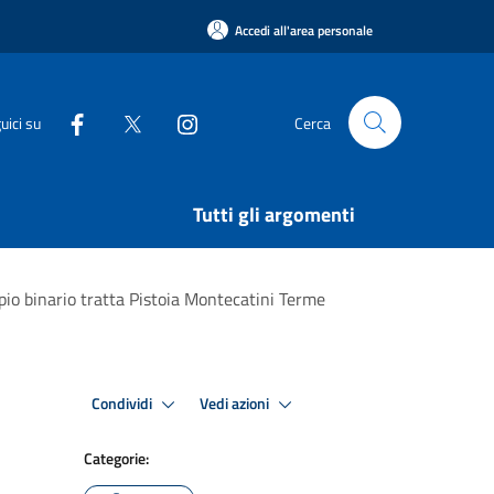
Accedi all'area personale
uici su
Cerca
Tutti gli argomenti
pio binario tratta Pistoia Montecatini Terme
Condividi
Vedi azioni
Categorie: