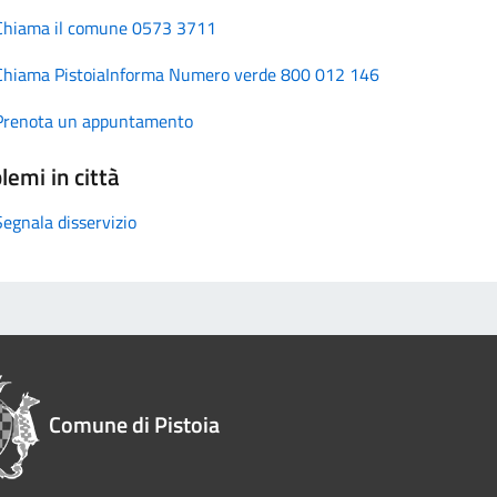
Chiama il comune 0573 3711
Chiama PistoiaInforma Numero verde 800 012 146
Prenota un appuntamento
lemi in città
Segnala disservizio
Comune di Pistoia