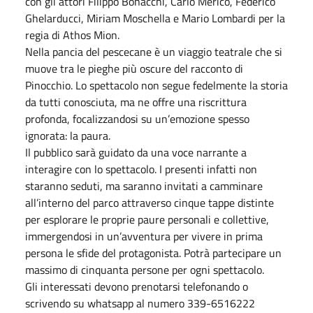
con gli attori Filippo Bonacchi, Carlo Merico, Federico
Ghelarducci, Miriam Moschella e Mario Lombardi per la
regia di Athos Mion.
Nella pancia del pescecane è un viaggio teatrale che si
muove tra le pieghe più oscure del racconto di
Pinocchio. Lo spettacolo non segue fedelmente la storia
da tutti conosciuta, ma ne offre una riscrittura
profonda, focalizzandosi su un’emozione spesso
ignorata: la paura.
Il pubblico sarà guidato da una voce narrante a
interagire con lo spettacolo. I presenti infatti non
staranno seduti, ma saranno invitati a camminare
all’interno del parco attraverso cinque tappe distinte
per esplorare le proprie paure personali e collettive,
immergendosi in un’avventura per vivere in prima
persona le sfide del protagonista. Potrà partecipare un
massimo di cinquanta persone per ogni spettacolo.
Gli interessati devono prenotarsi telefonando o
scrivendo su whatsapp al numero 339-6516222