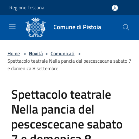
Salta al contenuto principale
Regione Toscana
Comune di Pistoia
Home
>
Novità
>
Comunicati
>
Spettacolo teatrale Nella pancia del pescescecane sabato 7
e domenica 8 settembre
Spettacolo teatrale
Nella pancia del
pescescecane sabato
7 e domenica 8