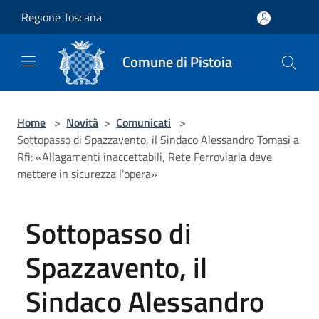
Salta al contenuto principale
Regione Toscana
Comune di Pistoia
Home
>
Novità
>
Comunicati
>
Sottopasso di Spazzavento, il Sindaco Alessandro Tomasi a
Rfi: «Allagamenti inaccettabili, Rete Ferroviaria deve
mettere in sicurezza l'opera»
Sottopasso di
Spazzavento, il
Sindaco Alessandro