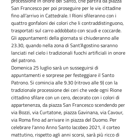
processione in onore del Santo, che partirà da piazza
San Francesco per poi proseguire per le vie cittadine
fino all’arrivo in Cattedrale. I Rioni sfileranno con i
quattro gonfaloni dei colori che li contraddistinguono,
trasportati sul carro addobbato con scudi e coccarde.
Gli appuntamenti della giornata si chiuderanno alle
23.30, quando nella zona di Sant’Agostino saranno
lanciati nel cielo i tradizionali fuochi artificiali in onore
del patrono.
Domenica 25 luglio sarà un susseguirsi di
appuntamenti e sorprese per festeggiare il Santo
Patrono. Si comincia alle 9.30 (ritrovo alle 9) con la
tradizionale processione dei ceri che vede ogni Rione
cittadino sfilare con un cero, decorato con i colori di
appartenenza, da piazza San Francesco scendendo per
via Bozzi, via Curtatone, piazza Gavinana, via Cavour,
via Roma fino ad arrivare in piazza del Duomo. Per
celebrare l’anno Anno Santo Iacobeo 2021, il corteo
mattutino, rispetto agli anni scorsi, sarà più ricco di