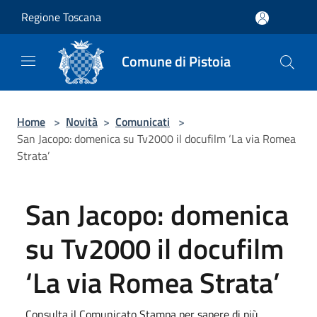
Salta al contenuto principale
Regione Toscana
Comune di Pistoia
Home
>
Novità
>
Comunicati
>
San Jacopo: domenica su Tv2000 il docufilm ‘La via Romea
Strata’
San Jacopo: domenica
su Tv2000 il docufilm
‘La via Romea Strata’
Consulta il Comunicato Stampa per sapere di più