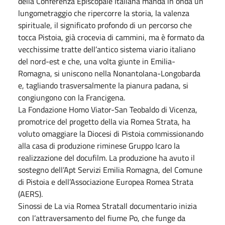
della Conferenza Episcopale Italiana manda in onda un
lungometraggio che ripercorre la storia, la valenza
spirituale, il significato profondo di un percorso che
tocca Pistoia, già crocevia di cammini, ma è formato da
vecchissime tratte dell’antico sistema viario italiano
del nord-est e che, una volta giunte in Emilia-
Romagna, si uniscono nella Nonantolana-Longobarda
e, tagliando trasversalmente la pianura padana, si
congiungono con la Francigena.
La Fondazione Homo Viator-San Teobaldo di Vicenza,
promotrice del progetto della via Romea Strata, ha
voluto omaggiare la Diocesi di Pistoia commissionando
alla casa di produzione riminese Gruppo Icaro la
realizzazione del docufilm. La produzione ha avuto il
sostegno dell’Apt Servizi Emilia Romagna, del Comune
di Pistoia e dell’Associazione Europea Romea Strata
(AERS).
Sinossi de La via Romea StrataIl documentario inizia
con l’attraversamento del fiume Po, che funge da