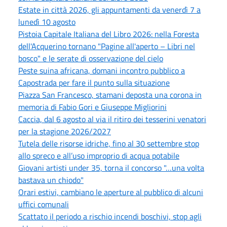
Estate in città 2026, gli appuntamenti da venerdì 7 a
lunedì 10 agosto
Pistoia Capitale Italiana del Libro 2026: nella Foresta
dell'Acquerino tornano "Pagine all'aperto – Libri nel
bosco" e le serate di osservazione del cielo
Peste suina africana, domani incontro pubblico a
Capostrada per fare il punto sulla situazione
Piazza San Francesco, stamani deposta una corona in
memoria di Fabio Gori e Giuseppe Migliorini
Caccia, dal 6 agosto al via il ritiro dei tesserini venatori
per la stagione 2026/2027
Tutela delle risorse idriche, fino al 30 settembre stop
allo spreco e all’uso improprio di acqua potabile
Giovani artisti under 35, torna il concorso "…una volta
bastava un chiodo"
Orari estivi, cambiano le aperture al pubblico di alcuni
uffici comunali
Scattato il periodo a rischio incendi boschivi, stop agli