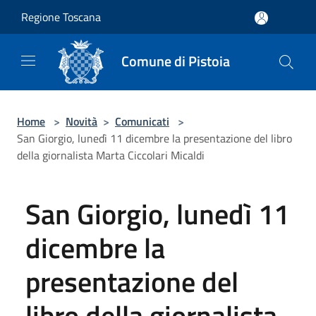
Salta al contenuto principale
Regione Toscana
Comune di Pistoia
Home
>
Novità
>
Comunicati
>
San Giorgio, lunedì 11 dicembre la presentazione del libro
della giornalista Marta Ciccolari Micaldi
San Giorgio, lunedì 11
dicembre la
presentazione del
libro della giornalista