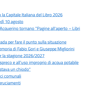
la Capitale Italiana del Libro 2026
edì 10 agosto
l'Acquerino tornano "Pagine all'aperto – Libri
da per fare il punto sulla situazione
oria di Fabio Gori e Giuseppe Migliorini
 per la stagione 2026/2027
o spreco e all’uso improprio di acqua potabile
astava un chiodo"
fici comunali
bbruciamenti