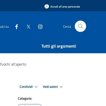
Accedi all'area personale
uici su
Cerca
Tutti gli argomenti
fuochi all'aperto
Condividi
Vedi azioni
Categorie: