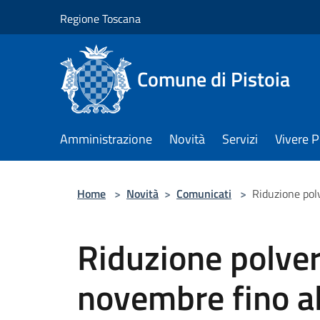
Salta al contenuto principale
Regione Toscana
Comune di Pistoia
Amministrazione
Novità
Servizi
Vivere P
Home
>
Novità
>
Comunicati
>
Riduzione polv
Riduzione polveri
novembre fino al