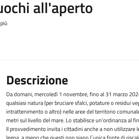
uochi all'aperto
 più
Descrizione
Da domani, mercoledì 1 novembre, fino al 31 marzo 2024 è
qualsiasi natura (per bruciare sfalci, potature o residui veg
intrattenimento o altro) nelle aree del territorio comunal
metri sul livello del mare. Lo stabilisce un’ordinanza al f
Il provvedimento invita i cittadini anche a non utilizzare l
legna, a meno che questi non siano l´unica fonte di risca