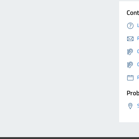
Cont
Prob