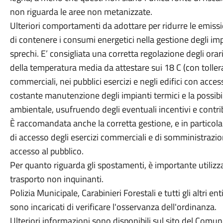
non riguarda le aree non metanizzate.
Ulteriori comportamenti da adottare per ridurre le emiss
di contenere i consumi energetici nella gestione degli imp
sprechi. E’ consigliata una corretta regolazione degli orari
della temperatura media da attestare sui 18 C (con tolleran
commerciali, nei pubblici esercizi e negli edifici con acc
costante manutenzione degli impianti termici e la possib
ambientale, usufruendo degli eventuali incentivi e contrib
È raccomandata anche la corretta gestione, e in particola
di accesso degli esercizi commerciali e di somministrazio
accesso al pubblico.
Per quanto riguarda gli spostamenti, è importante utilizzar
trasporto non inquinanti.
Polizia Municipale, Carabinieri Forestali e tutti gli altri e
sono incaricati di verificare l'osservanza dell'ordinanza.
Ulteriori informazioni sono disponibili sul sito del Comu