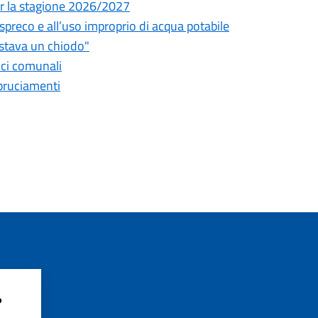
 per la stagione 2026/2027
o spreco e all’uso improprio di acqua potabile
astava un chiodo"
fici comunali
bbruciamenti
?