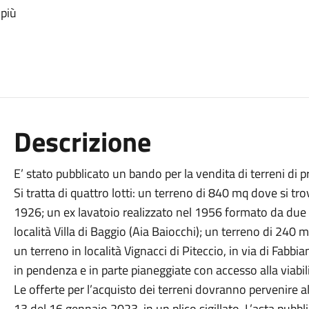
 più
Descrizione
E’ stato pubblicato un bando per la vendita di terreni di 
Si tratta di quattro lotti: un terreno di 840 mq dove si tr
1926; un ex lavatoio realizzato nel 1956 formato da due v
località Villa di Baggio (Aia Baiocchi); un terreno di 240 
un terreno in località Vignacci di Piteccio, in via di Fabbi
in pendenza e in parte pianeggiate con accesso alla viabili
Le offerte per l’acquisto dei terreni dovranno pervenire a
13 del 16 gennaio 2023, in un plico sigillato. L’asta pubblica