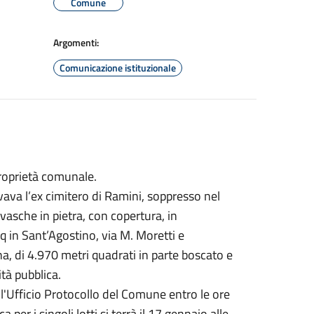
Comune
Argomenti:
Comunicazione istituzionale
proprietà comunale.
ovava l’ex cimitero di Ramini, soppresso nel
asche in pietra, con copertura, in
mq in Sant’Agostino, via M. Moretti e
ana, di 4.970 metri quadrati in parte boscato e
tà pubblica.
ll'Ufficio Protocollo del Comune entro le ore
 per i singoli lotti si terrà il 17 gennaio alle