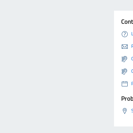
Cont
Prob