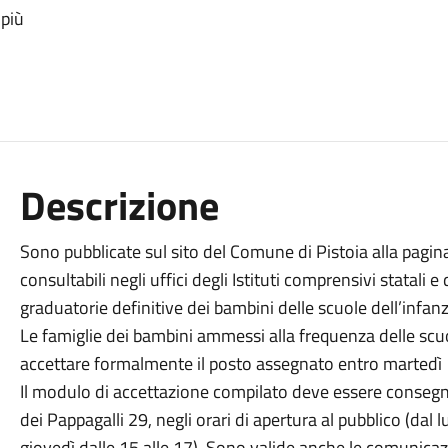
 più
Descrizione
Sono pubblicate sul sito del Comune di Pistoia alla pagi
consultabili negli uffici degli Istituti comprensivi statali 
graduatorie definitive dei bambini delle scuole dell’infa
Le famiglie dei bambini ammessi alla frequenza delle scu
accettare formalmente il posto assegnato entro martedì
Il modulo di accettazione compilato deve essere consegna
dei Pappagalli 29, negli orari di apertura al pubblico (dal l
giovedì dalle 15 alle 17). Sono valide anche le comunicaz