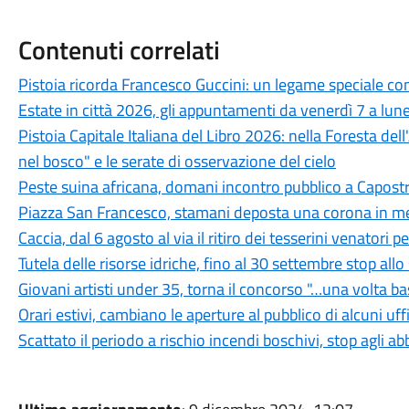
Contenuti correlati
Pistoia ricorda Francesco Guccini: un legame speciale con 
Estate in città 2026, gli appuntamenti da venerdì 7 a lun
Pistoia Capitale Italiana del Libro 2026: nella Foresta del
nel bosco" e le serate di osservazione del cielo
Peste suina africana, domani incontro pubblico a Capostra
Piazza San Francesco, stamani deposta una corona in mem
Caccia, dal 6 agosto al via il ritiro dei tesserini venatori
Tutela delle risorse idriche, fino al 30 settembre stop all
Giovani artisti under 35, torna il concorso "…una volta b
Orari estivi, cambiano le aperture al pubblico di alcuni uf
Scattato il periodo a rischio incendi boschivi, stop agli a