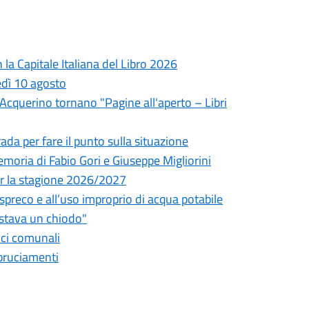
la Capitale Italiana del Libro 2026
edì 10 agosto
l'Acquerino tornano "Pagine all'aperto – Libri
da per fare il punto sulla situazione
oria di Fabio Gori e Giuseppe Migliorini
 per la stagione 2026/2027
o spreco e all’uso improprio di acqua potabile
astava un chiodo"
fici comunali
bbruciamenti