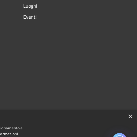
Luoghi
Eventi
×
nzionamento e
nformazioni