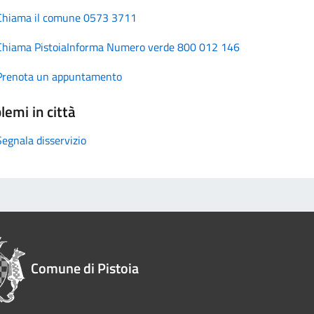
Chiama il comune 0573 3711
Chiama PistoiaInforma Numero verde 800 012 146
Prenota un appuntamento
lemi in città
Segnala disservizio
Comune di Pistoia