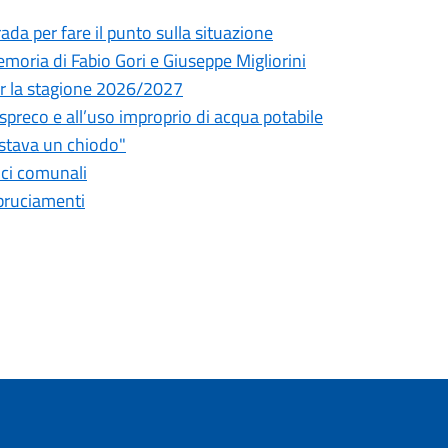
da per fare il punto sulla situazione
oria di Fabio Gori e Giuseppe Migliorini
 per la stagione 2026/2027
o spreco e all’uso improprio di acqua potabile
astava un chiodo"
fici comunali
bbruciamenti