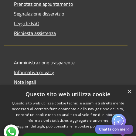
Prenotazione appuntamento
Segnalazione disservizio
Leggi le FAQ
Richiesta assistenza
Amministrazione trasparente
Informativa privacy
Note legali
×
Dichiarazione di accessibilità
Questo sito web utilizza cookie
Questo sito web utilizza cookie tecnici e assimilati strettamente
necessari al corretto funzionamento e alla navigazione del sito,
nonché un cookie tecnico analitico al solo fine di elaborare
informazioni statistiche, aggregate e anonime.
RSS
Copyright © 2026 • Comune di
Per maggiori dettagli, può consultare la cookie policy al seguente
link
Accessibilità
Pistoia • Powered by
✕
Chatta con me