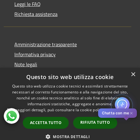
Leggi le FAQ
Richiesta assistenza
Amministrazione trasparente
Informativa privacy
Note legali
×
Dichiarazione di accessibilità
Questo sito web utilizza cookie
Questo sito web utilizza cookie tecnici e assimilati strettamente
necessari al corretto funzionamento e alla navigazione del sito,
nonché un cookie tecnico analitico al solo fine di elaborare
informazioni statistiche, aggregate e anonime.
RSS
Copyright © 2026 • Comune di
Per maggiori dettagli, può consultare la cookie policy al seguente
link
Accessibilità
Pistoia • Powered by
✕
Chatta con me
Privacy
Municipium
Accesso
•
RIFIUTA TUTTO
ACCETTA TUTTO
Cookie
redazione
Mappa del sito
MOSTRA DETTAGLI