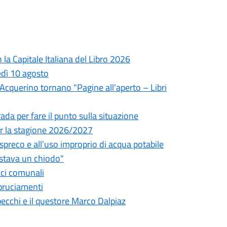
la Capitale Italiana del Libro 2026
edì 10 agosto
l'Acquerino tornano "Pagine all'aperto – Libri
da per fare il punto sulla situazione
 per la stagione 2026/2027
o spreco e all’uso improprio di acqua potabile
astava un chiodo"
fici comunali
bbruciamenti
pecchi e il questore Marco Dalpiaz