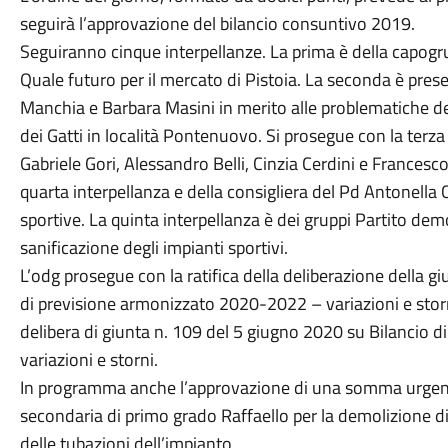
seguirà l’approvazione del bilancio consuntivo 2019.
Seguiranno cinque interpellanze. La prima è della capogrup
Quale futuro per il mercato di Pistoia. La seconda è presen
Manchia e Barbara Masini in merito alle problematiche del
dei Gatti in località Pontenuovo. Si prosegue con la terza 
Gabriele Gori, Alessandro Belli, Cinzia Cerdini e Francesc
quarta interpellanza e della consigliera del Pd Antonella Cot
sportive. La quinta interpellanza è dei gruppi Partito democ
sanificazione degli impianti sportivi.
L’odg prosegue con la ratifica della deliberazione della g
di previsione armonizzato 2020-2022 – variazioni e storni
delibera di giunta n. 109 del 5 giugno 2020 su Bilancio
variazioni e storni.
In programma anche l’approvazione di una somma urgenza p
secondaria di primo grado Raffaello per la demolizione di 
delle tubazioni dell’impianto.