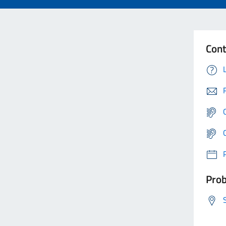
Cont
Prob