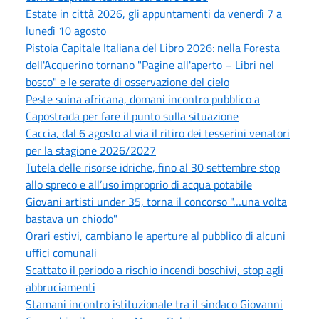
Estate in città 2026, gli appuntamenti da venerdì 7 a
lunedì 10 agosto
Pistoia Capitale Italiana del Libro 2026: nella Foresta
dell'Acquerino tornano "Pagine all'aperto – Libri nel
bosco" e le serate di osservazione del cielo
Peste suina africana, domani incontro pubblico a
Capostrada per fare il punto sulla situazione
Caccia, dal 6 agosto al via il ritiro dei tesserini venatori
per la stagione 2026/2027
Tutela delle risorse idriche, fino al 30 settembre stop
allo spreco e all’uso improprio di acqua potabile
Giovani artisti under 35, torna il concorso "…una volta
bastava un chiodo"
Orari estivi, cambiano le aperture al pubblico di alcuni
uffici comunali
Scattato il periodo a rischio incendi boschivi, stop agli
abbruciamenti
Stamani incontro istituzionale tra il sindaco Giovanni