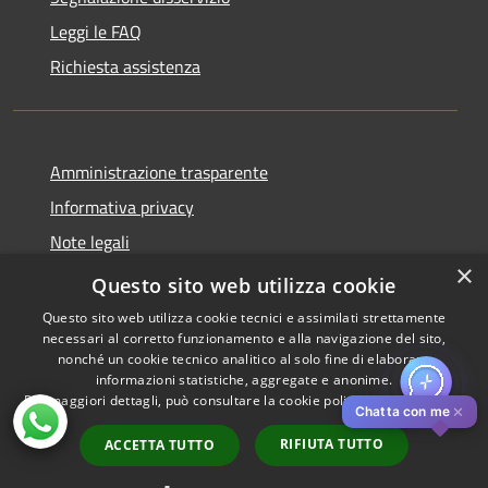
Leggi le FAQ
Richiesta assistenza
Amministrazione trasparente
Informativa privacy
Note legali
×
Dichiarazione di accessibilità
Questo sito web utilizza cookie
Questo sito web utilizza cookie tecnici e assimilati strettamente
necessari al corretto funzionamento e alla navigazione del sito,
nonché un cookie tecnico analitico al solo fine di elaborare
informazioni statistiche, aggregate e anonime.
RSS
Copyright © 2026 • Comune di
Per maggiori dettagli, può consultare la cookie policy al seguente
link
Accessibilità
Pistoia • Powered by
✕
Chatta con me
Privacy
Municipium
Accesso
•
RIFIUTA TUTTO
ACCETTA TUTTO
Cookie
redazione