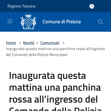
Salta al contenuto principale
Regione Toscana
Comune di Pistoia
Home
>
Novità
>
Comunicati
>
Inaugurata questa mattina una panchina rossa all’ingresso
del Comando della Polizia Municipale
Inaugurata questa
mattina una panchina
rossa all’ingresso del
Comando della Polizia