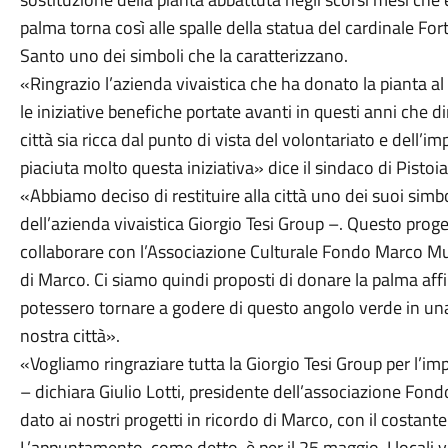
palma torna così alle spalle della statua del cardinale For
Santo uno dei simboli che la caratterizzano.
«Ringrazio l’azienda vivaistica che ha donato la pianta 
le iniziative benefiche portate avanti in questi anni che 
città sia ricca dal punto di vista del volontariato e dell
piaciuta molto questa iniziativa» dice il sindaco di Pisto
«Abbiamo deciso di restituire alla città uno dei suoi simbol
dell’azienda vivaistica Giorgio Tesi Group –. Questo proge
collaborare con l’Associazione Culturale Fondo Marco Mung
di Marco. Ci siamo quindi proposti di donare la palma affinch
potessero tornare a godere di questo angolo verde in una d
nostra città».
«Vogliamo ringraziare tutta la Giorgio Tesi Group per l’i
– dichiara Giulio Lotti, presidente dell’associazione Fon
dato ai nostri progetti in ricordo di Marco, con il costan
L’appuntamento, come detto, è per il 25 maggio. I locali vi