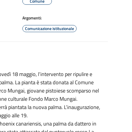
Comune
Argomenti:
Comunicazione istituzionale
ovedì 18 maggio, l’intervento per ripulire e
a palma. La pianta è stata donata al Comune
Marco Mungai, giovane pistoiese scomparso nel
zione culturale Fondo Marco Mungai.
verrà piantata la nuova palma. L’inaugurazione,
ggio alle 19.
hoenix canariensis, una palma da dattero in
 era stata attaccata dal punteruolo rosso.La