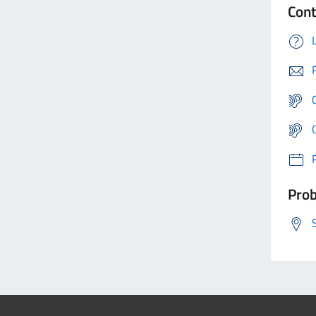
Cont
Prob