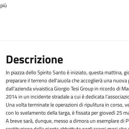
 più
Descrizione
In piazza dello Spirito Santo è iniziato, questa mattina, gi
preparare il terreno dell’aiuola che accoglierà una nuov
dall’azienda vivaistica Giorgio Tesi Group in ricordo di 
2014 in un incidente stradale a cui è dedicata l’associa
Una volta terminate le operazioni di ripulitura in corso, 
con lo svelamento della targa, è fissata per giovedì 25 ma
A breve sarà, dunque, messo a dimora un esemplare di P
sostituzione della pianta abbattuta negli scorsi mesi che