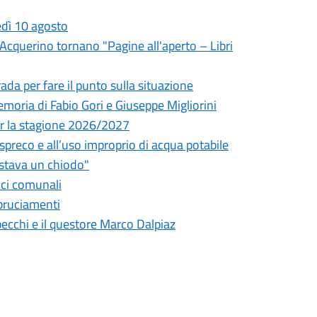
edì 10 agosto
l'Acquerino tornano "Pagine all'aperto – Libri
da per fare il punto sulla situazione
oria di Fabio Gori e Giuseppe Migliorini
 per la stagione 2026/2027
o spreco e all’uso improprio di acqua potabile
astava un chiodo"
fici comunali
bbruciamenti
pecchi e il questore Marco Dalpiaz