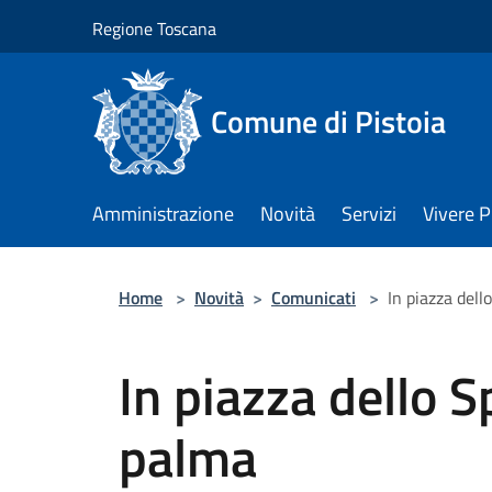
Salta al contenuto principale
Regione Toscana
Comune di Pistoia
Amministrazione
Novità
Servizi
Vivere P
Home
>
Novità
>
Comunicati
>
In piazza dell
In piazza dello S
palma