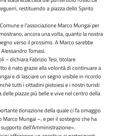
teguerri, restituendo a piazza dello Spirito
al Comune e l’associazione Marco Mungai per
dimostrano, ancora una volta, quanto la nostra
’impegno verso il prossimo. A Marco sarebbe
ia Alessandro Tomasi.
i – dichiara Fabrizio Tesi, titolare
tto è nato grazie alla volontà di continuare a
ai e di lasciare un segno visibile in ricordo
é tutti i cittadini pistoiesi e i nostri turisti
elle piazze più belle e vive nel centro della
mportante donazione della quale ci fa omaggio
do Marco Mungai –, e per il sostegno che ha
te supporto dell’Amministrazione».
cini offriranno un aperitivo ai partecipanti