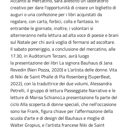
Accanto al mercatino, sarà allestito un laboratorio
creativo per dare l'opportunità di creare un biglietto di
auguri o una confezione per i libri acquistati da
regalare, con carta, forbici, colla e fantasia. In
entrambe le giornate, inoltre, i volontari si
alterneranno nella lettura ad alta voce di poesie e brani
sul Natale per chi avrà voglia di fermarsi ad ascoltare.
Il sabato pomeriggio, a conclusione del mercatino, alle
17.30, in Auditorium Terzani, avrà luogo
la presentazione dei libri La signora Bauhaus di Jana
Revedin (Neri Pozza, 2020) e L’artista delle donne. Vita
di Niki de Saint Phalle di Pia Rosenberg (SuperBeat,
2022), con la traduttrice dei due volumi, Alessandra
Petrelli, il gruppo di lettura Passeggiate Narrative e le
letture di Marisa Schiano.La presentazione fa parte del
ciclo Alla scoperta di donne speciali, che nell’occasione
sono Ise Frank, figura chiave per l’affermazione della
scuola d’arte e di design del Bauhaus e moglie di
Walter Gropius, e l’artista francese Niki de Saint