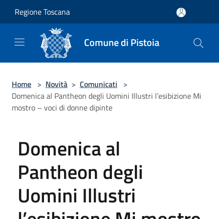
Salta al contenuto principale
Regione Toscana
Comune di Pistoia
Home
>
Novità
>
Comunicati
>
Domenica al Pantheon degli Uomini Illustri l’esibizione Mi
mostro – voci di donne dipinte
Domenica al
Pantheon degli
Uomini Illustri
l’esibizione Mi mostro