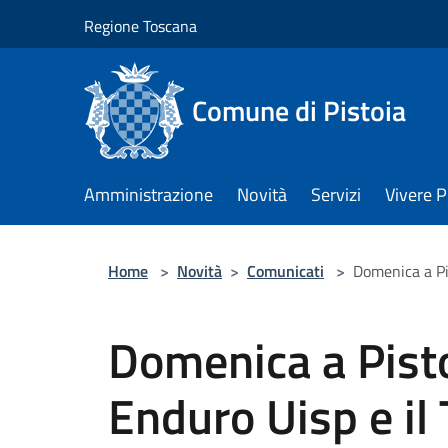
Salta al contenuto principale
Regione Toscana
Comune di Pistoia
Amministrazione
Novità
Servizi
Vivere P
Home
>
Novità
>
Comunicati
>
Domenica a Pis
Domenica a Pistoi
Enduro Uisp e il