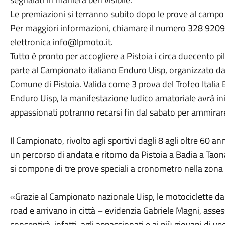
Le premiazioni si terranno subito dopo le prove al campo s
Per maggiori informazioni, chiamare il numero 328 920910
elettronica info@lpmoto.it.
Tutto è pronto per accogliere a Pistoia i circa duecento
parte al Campionato italiano Enduro Uisp, organizzato da
Comune di Pistoia. Valida come 3 prova del Trofeo Italia
Enduro Uisp, la manifestazione ludico amatoriale avrà iniz
appassionati potranno recarsi fin dal sabato per ammirare
Il Campionato, rivolto agli sportivi dagli 8 agli oltre 60 
un percorso di andata e ritorno da Pistoia a Badia a Taon
si compone di tre prove speciali a cronometro nella zona
«Grazie al Campionato nazionale Uisp, le motociclette da 
road e arrivano in città – evidenzia Gabriele Magni, asses
consentirà, infatti, agli appassionati e ai più giovani di 