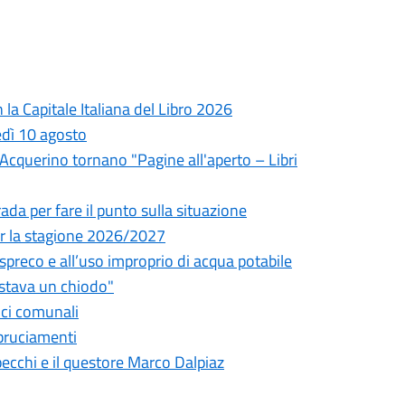
la Capitale Italiana del Libro 2026
edì 10 agosto
l'Acquerino tornano "Pagine all'aperto – Libri
da per fare il punto sulla situazione
 per la stagione 2026/2027
o spreco e all’uso improprio di acqua potabile
astava un chiodo"
fici comunali
bbruciamenti
pecchi e il questore Marco Dalpiaz