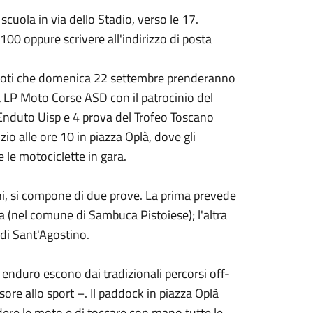
cuola in via dello Stadio, verso le 17.
0 oppure scrivere all'indirizzo di posta
 piloti che domenica 22 settembre prenderanno
 LP Moto Corse ASD con il patrocinio del
 Enduto Uisp e 4 prova del Trofeo Toscano
io alle ore 10 in piazza Oplà, dove gli
 le motociclette in gara.
anni, si compone di due prove. La prima prevede
a (nel comune di Sambuca Pistoiese); l'altra
 di Sant'Agostino.
enduro escono dai tradizionali percorsi off-
sore allo sport –. Il paddock in piazza Oplà
vedere le moto e di toccare con mano tutte le