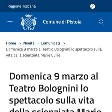
Salta al contenuto principale
Regione Toscana
Comune di Pistoia
Home
>
Novità
>
Comunicati
>
Domenica 9 marzo al Teatro Bolognini lo spettacolo sulla
vita della scienziata Marie Curie
Domenica 9 marzo al
Teatro Bolognini lo
spettacolo sulla vita
della scienziata Marie