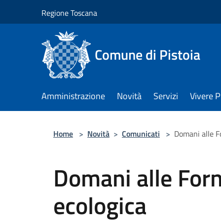
Salta al contenuto principale
Regione Toscana
Comune di Pistoia
Amministrazione
Novità
Servizi
Vivere P
Home
>
Novità
>
Comunicati
>
Domani alle F
Domani alle For
ecologica