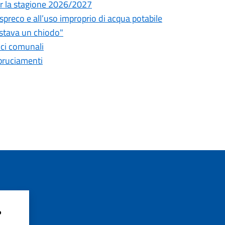
 per la stagione 2026/2027
o spreco e all’uso improprio di acqua potabile
astava un chiodo"
fici comunali
bbruciamenti
?