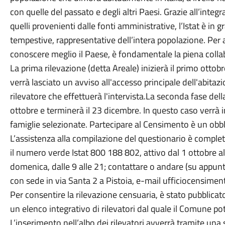
con quelle del passato e degli altri Paesi. Grazie all’inte
quelli provenienti dalle fonti amministrative, l’Istat è in 
tempestive, rappresentative dell’intera popolazione. Per ar
conoscere meglio il Paese, è fondamentale la piena colla
La prima rilevazione (detta Areale) inizierà il primo ottob
verrà lasciato un avviso all'accesso principale dell'abita
rilevatore che effettuerà l'intervista.La seconda fase della 
ottobre e terminerà il 23 dicembre. In questo caso verrà i
famiglie selezionate. Partecipare al Censimento è un obbl
L’assistenza alla compilazione del questionario è comple
il numero verde Istat 800 188 802, attivo dal 1 ottobre al
domenica, dalle 9 alle 21; contattare o andare (su appu
con sede in via Santa 2 a Pistoia, e-mail ufficiocensim
Per consentire la rilevazione censuaria, è stato pubblica
un elenco integrativo di rilevatori dal quale il Comune pot
L’inserimento nell’albo dei rilevatori avverrà tramite una s