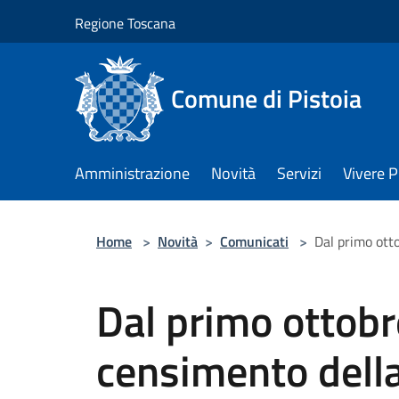
Salta al contenuto principale
Regione Toscana
Comune di Pistoia
Amministrazione
Novità
Servizi
Vivere P
Home
>
Novità
>
Comunicati
>
Dal primo otto
Dal primo ottobre
censimento dell