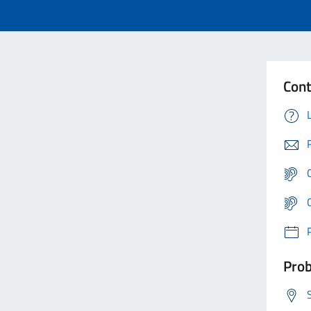
Cont
Prob