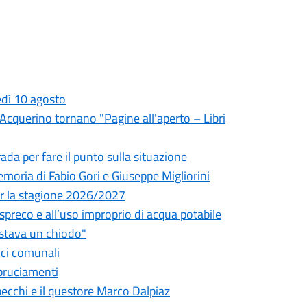
edì 10 agosto
l'Acquerino tornano "Pagine all'aperto – Libri
da per fare il punto sulla situazione
oria di Fabio Gori e Giuseppe Migliorini
 per la stagione 2026/2027
o spreco e all’uso improprio di acqua potabile
astava un chiodo"
fici comunali
bbruciamenti
pecchi e il questore Marco Dalpiaz