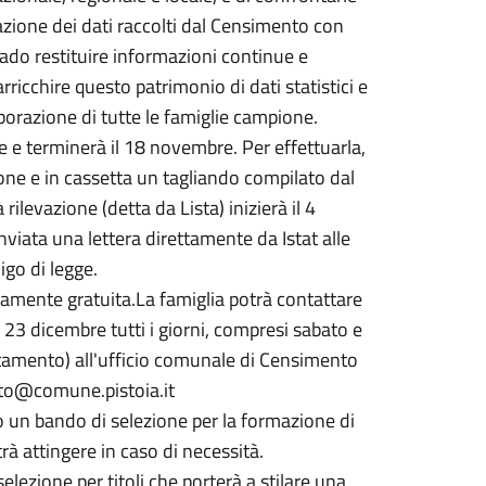
grazione dei dati raccolti dal Censimento con
grado restituire informazioni continue e
ricchire questo patrimonio di dati statistici e
borazione di tutte le famiglie campione.
re e terminerà il 18 novembre. Per effettuarla,
zione e in cassetta un tagliando compilato dal
rilevazione (detta da Lista) inizierà il 4
nviata una lettera direttamente da Istat alle
igo di legge.
tamente gratuita.La famiglia potrà contattare
 23 dicembre tutti i giorni, compresi sabato e
ntamento) all'ufficio comunale di Censimento
ento@comune.pistoia.it
to un bando di selezione per la formazione di
rà attingere in caso di necessità.
elezione per titoli che porterà a stilare una