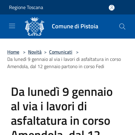
Salta al contenuto principale
Regione Toscana
Comune di Pistoia
Home
>
Novità
>
Comunicati
>
Da lunedì 9 gennaio al via i lavori di asfaltatura in corso
Amendola, dal 12 gennaio partono in corso Fedi
Da lunedì 9 gennaio
al via i lavori di
asfaltatura in corso
Amendola, dal 12