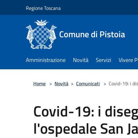
Salta al contenuto principale
Regione Toscana
Comune di Pistoia
Amministrazione
Novità
Servizi
Vivere P
Home
>
Novità
>
Comunicati
>
Covid-19: i di
Covid-19: i dise
l'ospedale San J