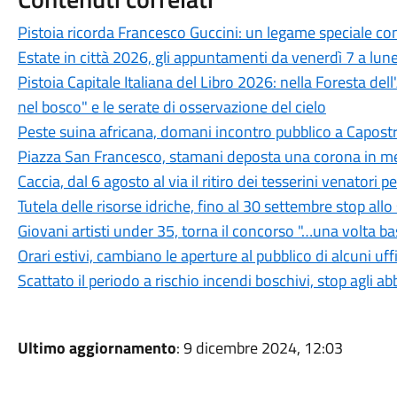
Pistoia ricorda Francesco Guccini: un legame speciale con 
Estate in città 2026, gli appuntamenti da venerdì 7 a lun
Pistoia Capitale Italiana del Libro 2026: nella Foresta del
nel bosco" e le serate di osservazione del cielo
Peste suina africana, domani incontro pubblico a Capostra
Piazza San Francesco, stamani deposta una corona in mem
Caccia, dal 6 agosto al via il ritiro dei tesserini venatori
Tutela delle risorse idriche, fino al 30 settembre stop all
Giovani artisti under 35, torna il concorso "…una volta b
Orari estivi, cambiano le aperture al pubblico di alcuni uf
Scattato il periodo a rischio incendi boschivi, stop agli a
Ultimo aggiornamento
: 9 dicembre 2024, 12:03