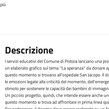
 più
Descrizione
I servizi educativi del Comune di Pistoia lanciano una propo
un elaborato grafico sul tema ''La speranza'' da donare agl
questo momento si trovano all'ospedale San Jacopo. Il d
le emozioni legate alla criticità del momento, dell'emerge
stimolo per sostenere le capacità dei bambini di immaginar
Un piccolo progetto, quindi, che intende essere anche un 
questo momento si trova ad affrontare in prima linea qu
Per partecipare, il disegno deve essere realizzato su un f