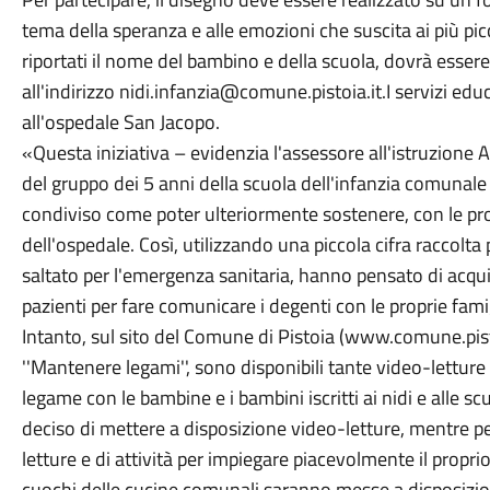
tema della speranza e alle emozioni che suscita ai più pi
riportati il nome del bambino e della scuola, dovrà esser
all'indirizzo nidi.infanzia@comune.pistoia.it.I servizi ed
all'ospedale San Jacopo.
«Questa iniziativa – evidenzia l'assessore all'istruzione 
del gruppo dei 5 anni della scuola dell'infanzia comunale 
condiviso come poter ulteriormente sostenere, con le propr
dell'ospedale. Così, utilizzando una piccola cifra raccol
saltato per l'emergenza sanitaria, hanno pensato di acqui
pazienti per fare comunicare i degenti con le proprie fami
Intanto, sul sito del Comune di Pistoia (www.comune.pisto
''Mantenere legami'', sono disponibili tante video-lettur
legame con le bambine e i bambini iscritti ai nidi e alle scu
deciso di mettere a disposizione video-letture, mentre pe
letture e di attività per impiegare piacevolmente il proprio
cuochi delle cucine comunali saranno messe a disposizion