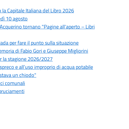
la Capitale Italiana del Libro 2026
edì 10 agosto
l'Acquerino tornano "Pagine all'aperto – Libri
da per fare il punto sulla situazione
oria di Fabio Gori e Giuseppe Migliorini
 per la stagione 2026/2027
o spreco e all’uso improprio di acqua potabile
astava un chiodo"
fici comunali
bbruciamenti