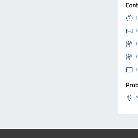
Cont
Prob