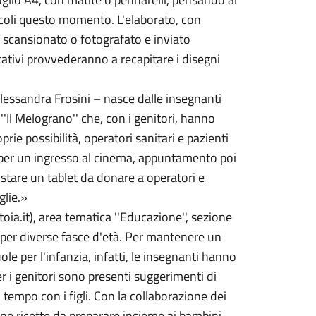
ccoli questo momento. L'elaborato, con
e scansionato o fotografato e inviato
ucativi provvederanno a recapitare i disegni
Alessandra Frosini – nasce dalle insegnanti
''Il Melograno'' che, con i genitori, hanno
ie possibilità, operatori sanitari e pazienti
ta per un ingresso al cinema, appuntamento poi
stare un tablet da donare a operatori e
glie.»
ia.it), area tematica ''Educazione'', sezione
e per diverse fasce d'età. Per mantenere un
ole per l'infanzia, infatti, le insegnanti hanno
r i genitori sono presenti suggerimenti di
 tempo con i figli. Con la collaborazione dei
e ricette da preparare insieme ai bambini,