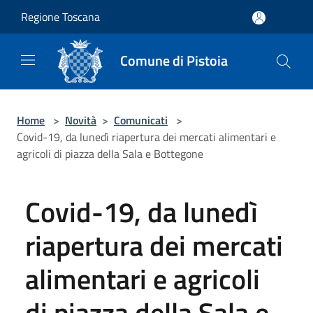
Salta al contenuto principale
Regione Toscana
Comune di Pistoia
Home
>
Novità
>
Comunicati
>
Covid-19, da lunedì riapertura dei mercati alimentari e
agricoli di piazza della Sala e Bottegone
Covid-19, da lunedì
riapertura dei mercati
alimentari e agricoli
di piazza della Sala e