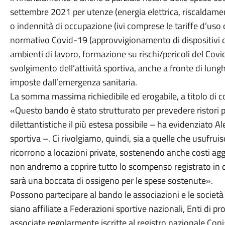
settembre 2021 per utenze (energia elettrica, riscaldamen
o indennità di occupazione (ivi comprese le tariffe d’uso
normativo Covid-19 (approvvigionamento di dispositivi di
ambienti di lavoro, formazione su rischi/pericoli del Covid-
svolgimento dell’attività sportiva, anche a fronte di lung
imposte dall’emergenza sanitaria.
La somma massima richiedibile ed erogabile, a titolo di c
«Questo bando è stato strutturato per prevedere ristori p
dilettantistiche il più estesa possibile – ha evidenziato 
sportiva –. Ci rivolgiamo, quindi, sia a quelle che usufrui
ricorrono a locazioni private, sostenendo anche costi agg
non andremo a coprire tutto lo scompenso registrato i
sarà una boccata di ossigeno per le spese sostenute».
Possono partecipare al bando le associazioni e le società sp
siano affiliate a Federazioni sportive nazionali, Enti di p
associate regolarmente iscritte al registro nazionale Con