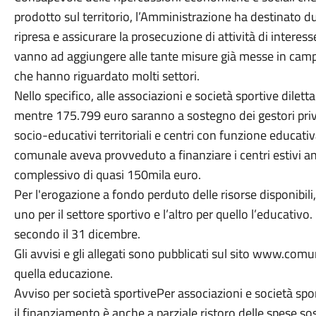
prodotto sul territorio, l’Amministrazione ha destinato du
ripresa e assicurare la prosecuzione di attività di interesse
vanno ad aggiungere alle tante misure già messe in cam
che hanno riguardato molti settori.
Nello specifico, alle associazioni e società sportive dilet
mentre 175.799 euro saranno a sostegno dei gestori privat
socio-educativi territoriali e centri con funzione educativ
comunale aveva provveduto a finanziare i centri estivi a
complessivo di quasi 150mila euro.
Per l'erogazione a fondo perduto delle risorse disponibili
uno per il settore sportivo e l’altro per quello l’educativo
secondo il 31 dicembre.
Gli avvisi e gli allegati sono pubblicati sul sito www.comun
quella educazione.
Avviso per società sportivePer associazioni e società spor
il finanziamento è anche a parziale ristoro delle spese 