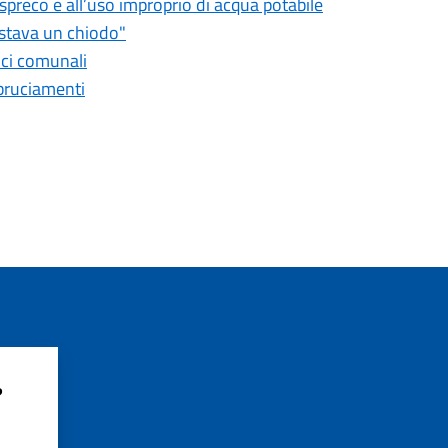
o spreco e all’uso improprio di acqua potabile
astava un chiodo"
fici comunali
bbruciamenti
?