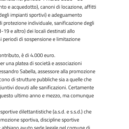
to e acquedotto), canoni di locazione, affitti
 degli impianti sportivi) e adeguamento
 protezione individuale, sanificazione degli
19 e altro) dei locali destinati allo
hi periodi di sospensione e limitazione
ontributo, è di 4.000 euro.
er una platea di società e associazioni
Alessandro Sabella, assessore alla promozione
scono di strutture pubbliche sia a quelle che
iuntivi dovuti alle sanificazioni. Certamente
n questo ultimo anno e mezzo, ma comunque
ortive dilettantistiche (a.s.d. e s.s.d.) che
romozione sportiva, discipline sportive
i; abbiano avuto sede legale nel comune di