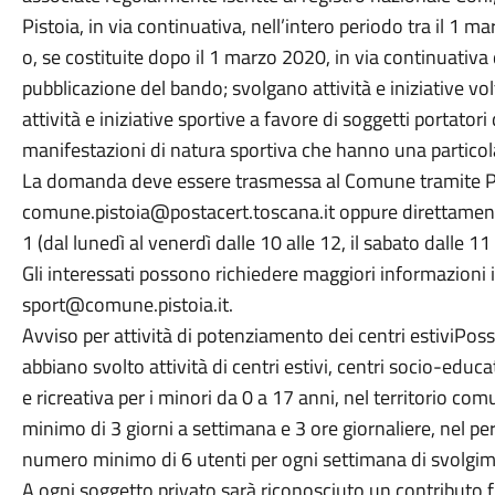
Pistoia, in via continuativa, nell’intero periodo tra il 1 
o, se costituite dopo il 1 marzo 2020, in via continuativa da
pubblicazione del bando; svolgano attività e iniziative vo
attività e iniziative sportive a favore di soggetti portator
manifestazioni di natura sportiva che hanno una particolar
La domanda deve essere trasmessa al Comune tramite Pec
comune.pistoia@postacert.toscana.it oppure direttamente
1 (dal lunedì al venerdì dalle 10 alle 12, il sabato dalle 11 
Gli interessati possono richiedere maggiori informazioni i
sport@comune.pistoia.it.
Avviso per attività di potenziamento dei centri estiviPoss
abbiano svolto attività di centri estivi, centri socio-educa
e ricreativa per i minori da 0 a 17 anni, nel territorio c
minimo di 3 giorni a settimana e 3 ore giornaliere, nel 
numero minimo di 6 utenti per ogni settimana di svolgi
A ogni soggetto privato sarà riconosciuto un contributo