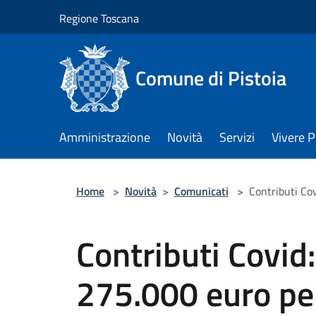
Salta al contenuto principale
Regione Toscana
Comune di Pistoia
Amministrazione
Novità
Servizi
Vivere P
Home
>
Novità
>
Comunicati
>
Contributi Cov
Contributi Covid
275.000 euro per