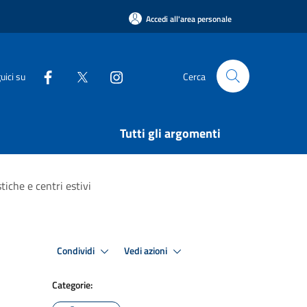
Accedi all'area personale
uici su
Cerca
Tutti gli argomenti
tiche e centri estivi
Condividi
Vedi azioni
Categorie: