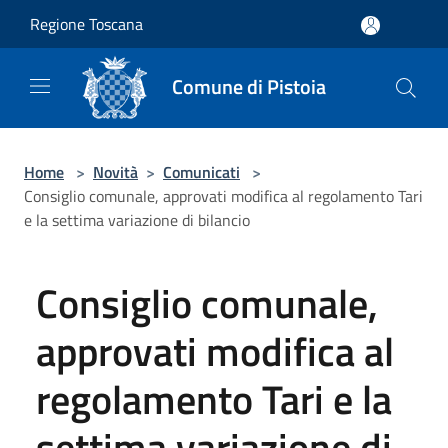
Salta al contenuto principale
Regione Toscana
Comune di Pistoia
Home
>
Novità
>
Comunicati
>
Consiglio comunale, approvati modifica al regolamento Tari
e la settima variazione di bilancio
Consiglio comunale,
approvati modifica al
regolamento Tari e la
settima variazione di