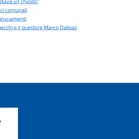
astava un chiodo"
fici comunali
bbruciamenti
pecchi e il questore Marco Dalpiaz
?