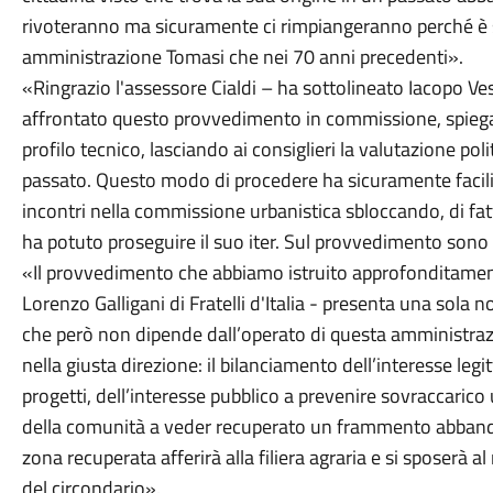
rivoteranno ma sicuramente ci rimpiangeranno perché è st
amministrazione Tomasi che nei 70 anni precedenti».
«Ringrazio l'assessore Cialdi – ha sottolineato Iacopo Ve
affrontato questo provvedimento in commissione, spiegan
profilo tecnico, lasciando ai consiglieri la valutazione pol
passato. Questo modo di procedere ha sicuramente facilita
incontri nella commissione urbanistica sbloccando, di fat
ha potuto proseguire il suo iter. Sul provvedimento son
«Il provvedimento che abbiamo istruito approfonditamen
Lorenzo Galligani di Fratelli d'Italia - presenta una sola n
che però non dipende dall’operato di questa amministrazio
nella giusta direzione: il bilanciamento dell’interesse legi
progetti, dell’interesse pubblico a prevenire sovraccarico
della comunità a veder recuperato un frammento abbandona
zona recuperata afferirà alla filiera agraria e si sposerà a
del circondario».