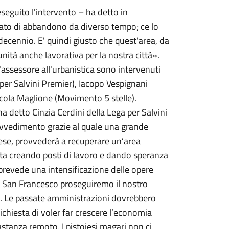
eguito l'intervento – ha detto in
stato di abbandono da diverso tempo; ce lo
decennio. E' quindi giusto che quest'area, da
nità anche lavorativa per la nostra città».
'assessore all'urbanistica sono intervenuti
a per Salvini Premier), Iacopo Vespignani
 Nicola Maglione (Movimento 5 stelle).
 detto Cinzia Cerdini della Lega per Salvini
ovvedimento grazie al quale una grande
oiese, provvederà a recuperare un’area
ta creando posti di lavoro e dando speranza
evede una intensificazione delle opere
za San Francesco proseguiremo il nostro
17. Le passate amministrazioni dovrebbero
richiesta di voler far crescere l’economia
astanza remoto. I pistoiesi magari non ci