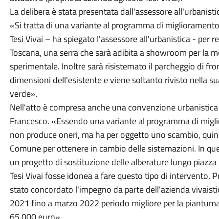
La delibera è stata presentata dall'assessore all'urbanist
«Si tratta di una variante al programma di miglioramento
Tesi Vivai – ha spiegato l'assessore all'urbanistica - per rea
Toscana, una serra che sarà adibita a showroom per la m
sperimentale. Inoltre sarà risistemato il parcheggio di fr
dimensioni dell'esistente e viene soltanto rivisto nella s
verde».
Nell'atto è compresa anche una convenzione urbanistica
Francesco. «Essendo una variante al programma di miglio
non produce oneri, ma ha per oggetto uno scambio, quindi
Comune per ottenere in cambio delle sistemazioni. In qu
un progetto di sostituzione delle alberature lungo piazza
Tesi Vivai fosse idonea a fare questo tipo di intervento.
stato concordato l'impegno da parte dell'azienda vivaistic
2021 fino a marzo 2022 periodo migliore per la piantumaz
65.000 euro».