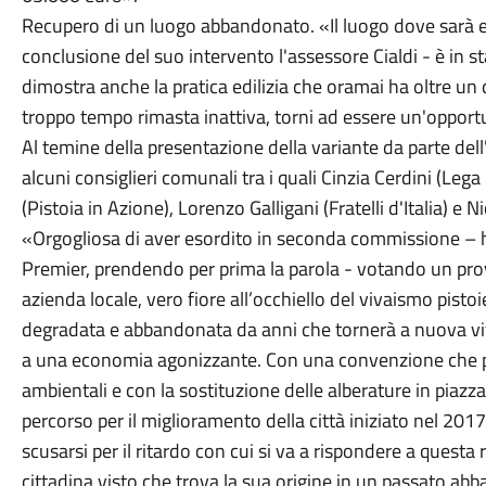
Recupero di un luogo abbandonato. «Il luogo dove sarà es
conclusione del suo intervento l'assessore Cialdi - è in 
dimostra anche la pratica edilizia che oramai ha oltre un 
troppo tempo rimasta inattiva, torni ad essere un'opportu
Al temine della presentazione della variante da parte dell
alcuni consiglieri comunali tra i quali Cinzia Cerdini (Leg
(Pistoia in Azione), Lorenzo Galligani (Fratelli d'Italia) e
«Orgogliosa di aver esordito in seconda commissione – ha
Premier, prendendo per prima la parola - votando un pr
azienda locale, vero fiore all’occhiello del vivaismo pist
degradata e abbandonata da anni che tornerà a nuova vi
a una economia agonizzante. Con una convenzione che pr
ambientali e con la sostituzione delle alberature in piaz
percorso per il miglioramento della città iniziato nel 20
scusarsi per il ritardo con cui si va a rispondere a questa 
cittadina visto che trova la sua origine in un passato abb