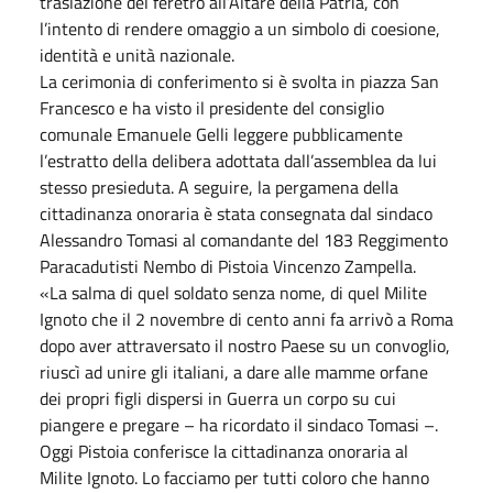
traslazione del feretro all’Altare della Patria, con
l’intento di rendere omaggio a un simbolo di coesione,
identità e unità nazionale.
La cerimonia di conferimento si è svolta in piazza San
Francesco e ha visto il presidente del consiglio
comunale Emanuele Gelli leggere pubblicamente
l’estratto della delibera adottata dall’assemblea da lui
stesso presieduta. A seguire, la pergamena della
cittadinanza onoraria è stata consegnata dal sindaco
Alessandro Tomasi al comandante del 183 Reggimento
Paracadutisti Nembo di Pistoia Vincenzo Zampella.
«La salma di quel soldato senza nome, di quel Milite
Ignoto che il 2 novembre di cento anni fa arrivò a Roma
dopo aver attraversato il nostro Paese su un convoglio,
riuscì ad unire gli italiani, a dare alle mamme orfane
dei propri figli dispersi in Guerra un corpo su cui
piangere e pregare – ha ricordato il sindaco Tomasi –.
Oggi Pistoia conferisce la cittadinanza onoraria al
Milite Ignoto. Lo facciamo per tutti coloro che hanno