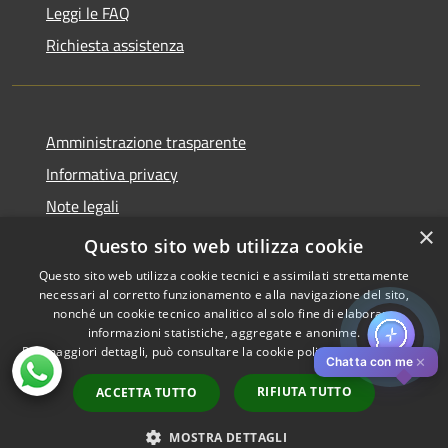
Leggi le FAQ
Richiesta assistenza
Amministrazione trasparente
Informativa privacy
Note legali
×
Dichiarazione di accessibilità
Questo sito web utilizza cookie
Questo sito web utilizza cookie tecnici e assimilati strettamente
necessari al corretto funzionamento e alla navigazione del sito,
nonché un cookie tecnico analitico al solo fine di elaborare
informazioni statistiche, aggregate e anonime.
RSS
Copyright © 2026 • Comune di
Per maggiori dettagli, può consultare la cookie policy al seguente
link
Accessibilità
Pistoia • Powered by
✕
Chatta con me
Privacy
Municipium
Accesso
•
RIFIUTA TUTTO
ACCETTA TUTTO
Cookie
redazione
Mappa del sito
MOSTRA DETTAGLI