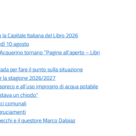
la Capitale Italiana del Libro 2026
edì 10 agosto
l'Acquerino tornano "Pagine all'aperto – Libri
da per fare il punto sulla situazione
 per la stagione 2026/2027
o spreco e all’uso improprio di acqua potabile
astava un chiodo"
fici comunali
bbruciamenti
pecchi e il questore Marco Dalpiaz