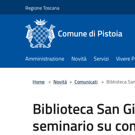
Salta al contenuto principale
Regione Toscana
Comune di Pistoia
Amministrazione
Novità
Servizi
Vivere P
Home
>
Novità
>
Comunicati
>
Biblioteca Sa
Biblioteca San G
seminario su com