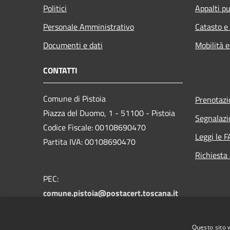
Politici
Appalti pu
Personale Amministrativo
Catasto e
Documenti e dati
Mobilità e
CONTATTI
Comune di Pistoia
Prenotaz
Piazza del Duomo, 1 - 51100 - Pistoia
Segnalazi
Codice Fiscale: 00108690470
Leggi le 
Partita IVA: 00108690470
Richiesta
PEC:
comune.pistoia@postacert.toscana.it
Centralino Unico:
0573 3711
Numero verde PistoiaInforma:
800 012
Questo sito 