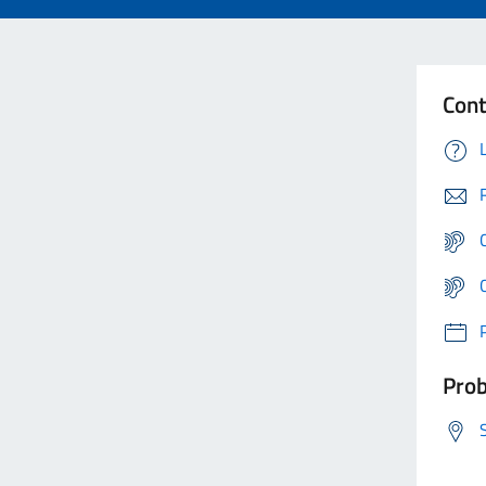
Cont
Prob