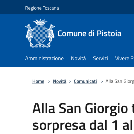
Salta al contenuto principale
Regione Toscana
Comune di Pistoia
Amministrazione
Novità
Servizi
Vivere P
Home
>
Novità
>
Comunicati
>
Alla San Giorg
Alla San Giorgio 
sorpresa dal 1 a