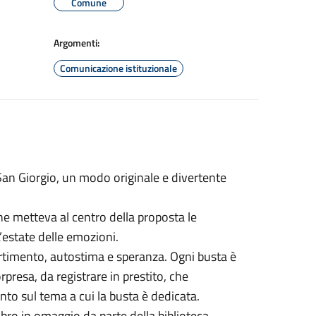
Comune
Argomenti:
Comunicazione istituzionale
 San Giorgio, un modo originale e divertente
he metteva al centro della proposta le
L’estate delle emozioni.
ertimento, autostima e speranza. Ogni busta è
presa, da registrare in prestito, che
to sul tema a cui la busta è dedicata.
libro in omaggio da parte della biblioteca.