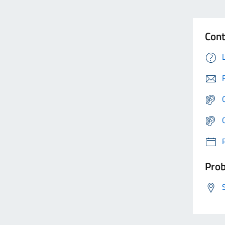
Cont
Prob