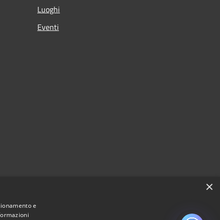
Luoghi
Eventi
×
nzionamento e
nformazioni