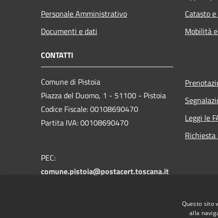
Personale Amministrativo
Catasto e
Documenti e dati
Mobilità e
CONTATTI
Comune di Pistoia
Prenotaz
Piazza del Duomo, 1 - 51100 - Pistoia
Segnalazi
Codice Fiscale: 00108690470
Leggi le 
Partita IVA: 00108690470
Richiesta
PEC:
comune.pistoia@postacert.toscana.it
Centralino Unico:
0573 3711
Numero verde PistoiaInforma:
800 012
Questo sito 
146
alla navig