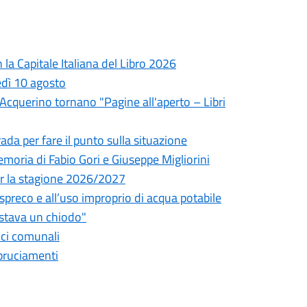
la Capitale Italiana del Libro 2026
edì 10 agosto
l'Acquerino tornano "Pagine all'aperto – Libri
da per fare il punto sulla situazione
oria di Fabio Gori e Giuseppe Migliorini
 per la stagione 2026/2027
o spreco e all’uso improprio di acqua potabile
astava un chiodo"
fici comunali
bbruciamenti