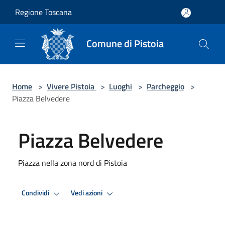
Salta al contenuto principale
Regione Toscana
Comune di Pistoia
Home
>
Vivere Pistoia
>
Luoghi
>
Parcheggio
>
Piazza Belvedere
Piazza Belvedere
Piazza nella zona nord di Pistoia
Condividi
Vedi azioni