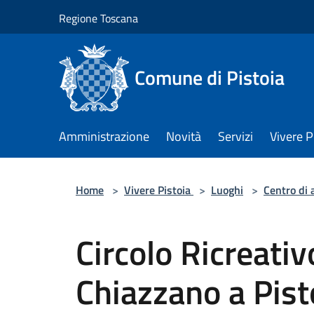
Salta al contenuto principale
Regione Toscana
Comune di Pistoia
Amministrazione
Novità
Servizi
Vivere P
Home
>
Vivere Pistoia
>
Luoghi
>
Centro di 
Circolo Ricreativ
Chiazzano a Pist