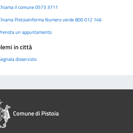
Chiama il comune 0573 3711
Chiama PistoiaInforma Numero verde 800 012 146
Prenota un appuntamento
lemi in città
Segnala disservizio
Comune di Pistoia