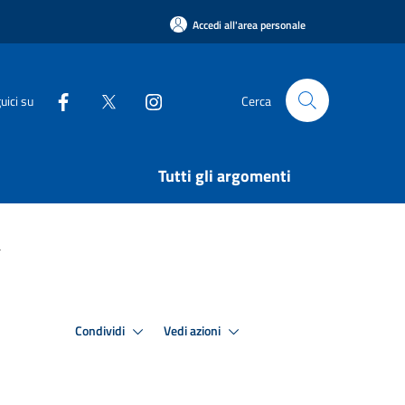
Accedi all'area personale
uici su
Cerca
Tutti gli argomenti
a
Condividi
Vedi azioni