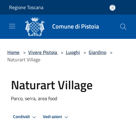
Salta al contenuto principale
Regione Toscana
Comune di Pistoia
Home
>
Vivere Pistoia
>
Luoghi
>
Giardino
>
Naturart Village
Naturart Village
Parco, serra, area food
Condividi
Vedi azioni