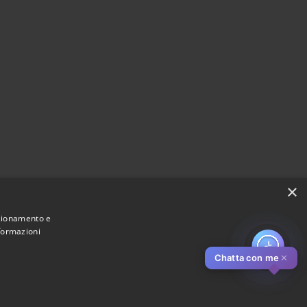
×
nzionamento e
nformazioni
Chatta con me
✕