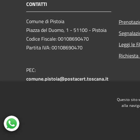
CONTATTI
Comune di Pistoia
Prenotaz
Piazza del Duomo, 1 - 51100 - Pistoia
Segnalazi
Codice Fiscale: 00108690470
Leggi le 
Partita IVA: 00108690470
Richiesta
PEC:
comune.pistoia@postacert.toscana.it
Centralino Unico:
0573 3711
Numero verde PistoiaInforma:
800 012
Questo sito 
146
alla navig